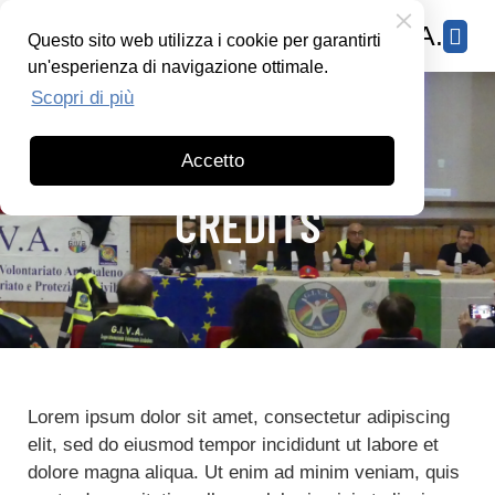
Confederazione G.I.V.A.
Questo sito web utilizza i cookie per garantirti
un'esperienza di navigazione ottimale.
Scopri di più
Accetto
CONFEDERAZIONE G.I.V.A. - O.D.V.
CREDITS
Lorem ipsum dolor sit amet, consectetur adipiscing
elit, sed do eiusmod tempor incididunt ut labore et
dolore magna aliqua. Ut enim ad minim veniam, quis